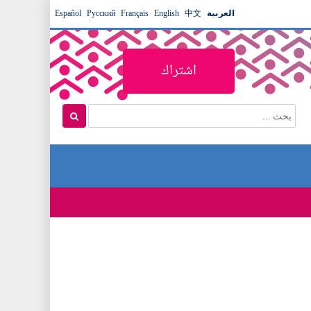
العربية
中文
English
Français
Русский
Español
اشتراك
ا
ب
س
ح
ت
ث
م
ا
ر
ة
ا
ل
ب
ح
ث