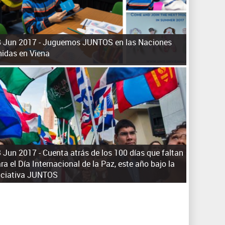
ú
s
q
u
 Jun 2017 -
Juguemos JUNTOS en las Naciones
e
idas en Viena
d
a
 Jun 2017 -
Cuenta atrás de los 100 días que faltan
ra el Día Internacional de la Paz, este año bajo la
iciativa JUNTOS