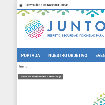
Bienvenidos a las Naciones Unidas
JUNT
RESPETO, SEGURIDAD Y DIGNIDAD PAR
PORTADA
NUESTRO OBJETIVO
EVE
Inicio
Se
encuentra
usted
aquí