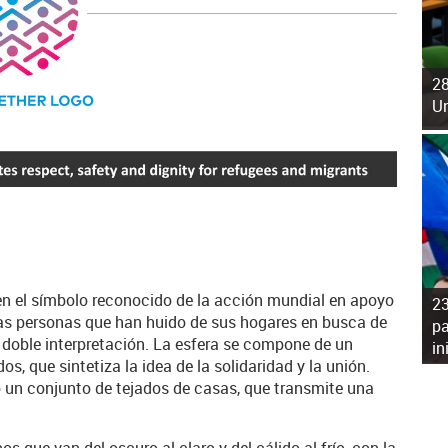
28
Un
 en el símbolo reconocido de la acción mundial en apoyo
23
 las personas que han huido de sus hogares en busca de
pa
 doble interpretación. La esfera se compone de un
in
, que sintetiza la idea de la solidaridad y la unión.
 un conjunto de tejados de casas, que transmite una
os que van del oscuro al claro y del cálido al frío, con la