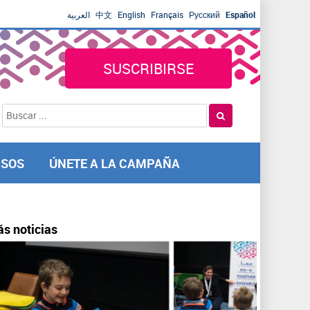
العربية
中文
English
Français
Русский
Español
SUSCRIBIRSE
B
F
u
o
s
r
c
m
a
RSOS
ÚNETE A LA CAMPAÑA
r
u
l
a
r
s noticias
i
o
d
e
b