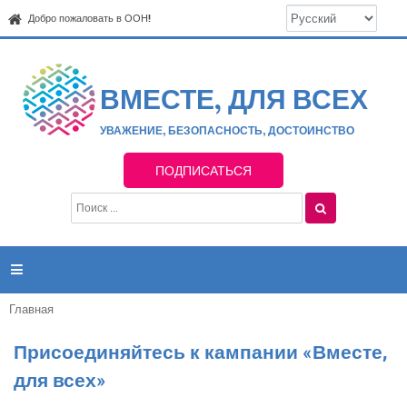
Jump to navigation
Добро пожаловать в ООН!
ВМЕСТЕ, ДЛЯ ВСЕХ
УВАЖЕНИЕ, БЕЗОПАСНОСТЬ, ДОСТОИНСТВО
ПОДПИСАТЬСЯ
П
Ф
о
о
и
р
с
к
м

а
п
о
Главная
Вы
и
здесь
с
Присоединяйтесь к кампании «Вместе,
к
для всех»
а